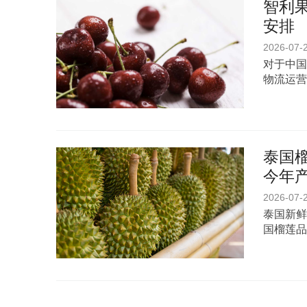
智利
安排
2026-07-
对于中国
物流运营
泰国
今年产
2026-07-
泰国新鲜
国榴莲品