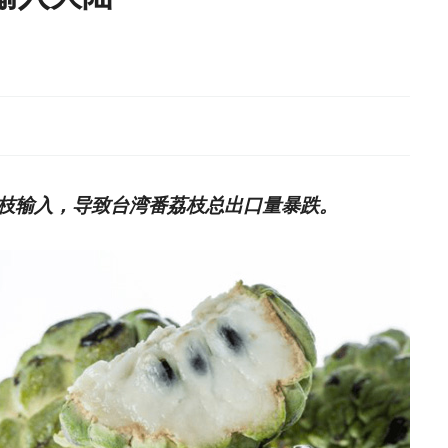
番荔枝输入，导致台湾番荔枝总出口量暴跌。