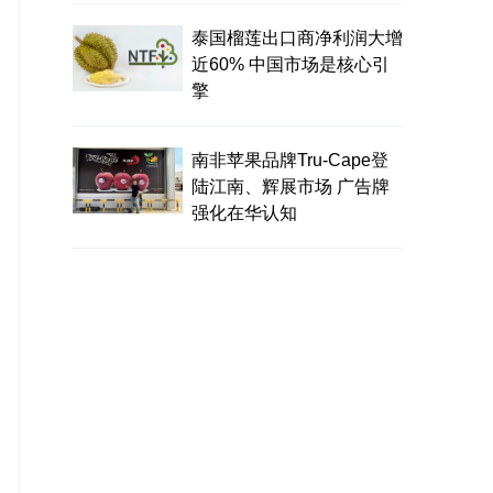
泰国榴莲出口商净利润大增
近60% 中国市场是核心引
擎
南非苹果品牌Tru-Cape登
陆江南、辉展市场 广告牌
强化在华认知