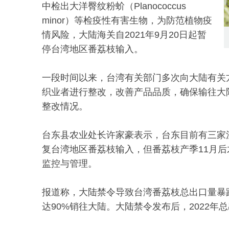
中检出大洋臀纹粉蚧（Planococcus
minor）等检疫性有害生物，为防范植物疫
情风险，大陆海关自2021年9月20日起暂
停台湾地区番荔枝输入。
一段时间以来，台湾有关部门多次向大陆有关
织业者进行整改，改善产品品质，确保输往大
整改情况。
台东县农业处长许家豪表示，台东目前有三家
复台湾地区番荔枝输入，但番荔枝产季11月
监控与管理。
报道称，大陆禁令导致台湾番荔枝总出口量暴跌。
达90%销往大陆。大陆禁令发布后，2022年总