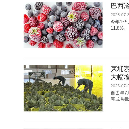
巴西
2026-07-
今年1~
11.8%。
柬埔寨
大幅
2026-07-
自去年7
完成首批