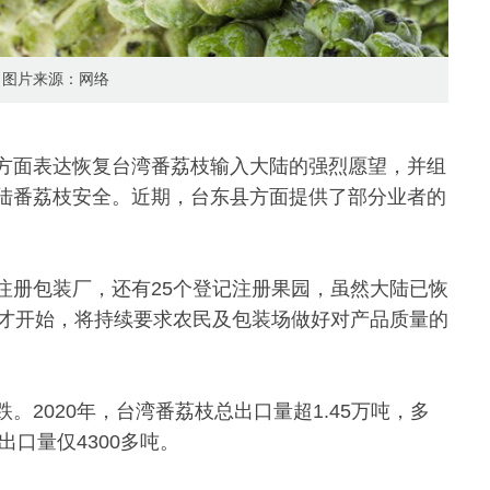
图片来源：网络
方面表达恢复台湾番荔枝输入大陆的强烈愿望，并组
陆番荔枝安全。近期，台东县方面提供了部分业者的
注册包装厂，还有25个登记注册果园，虽然大陆已恢
后才开始，将持续要求农民及包装场做好对产品质量的
2020年，台湾番荔枝总出口量超1.45万吨，多
出口量仅4300多吨。