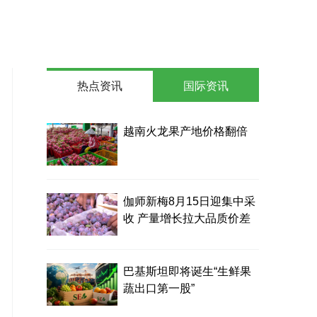
热点资讯
国际资讯
越南火龙果产地价格翻倍
伽师新梅8月15日迎集中采
收 产量增长拉大品质价差
巴基斯坦即将诞生“生鲜果
蔬出口第一股”