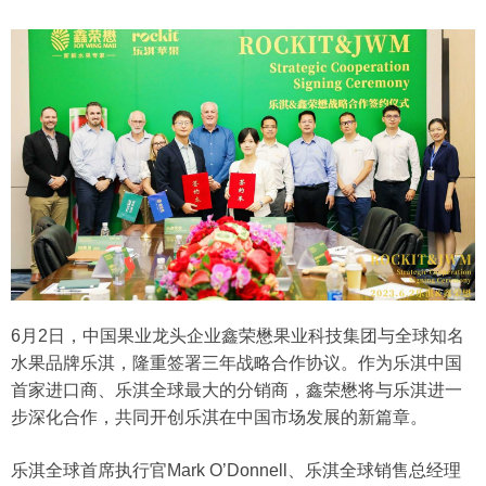
6月2日，中国果业龙头企业鑫荣懋果业科技集团与全球知名
水果品牌乐淇，隆重签署三年战略合作协议。作为乐淇中国
首家进口商、乐淇全球最大的分销商，鑫荣懋将与乐淇进一
步深化合作，共同开创乐淇在中国市场发展的新篇章。
乐淇全球首席执行官Mark O’Donnell、乐淇全球销售总经理