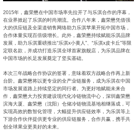
2015年，鑫荣懋在中国市场率先拉开了与乐淇合作的序幕，
在业界掀起了乐淇的时尚潮流。合作八年来，鑫荣懋凭借强
大的供应链及全渠道销售网络助力乐淇苹果开拓中国市场，
合作体量实现百倍级增长。此外，鑫荣懋持续赋能乐淇品牌
发展，助力乐淇重磅推出“乐淇x小黄人”、“乐淇x皮卡丘”等限
定联名款，并成功打造乐淇全球首家旗舰店，为乐淇品牌在
中国市场的长足发展奠定了坚实基础。
本次三年战略合作协议的签署，意味着双方战略合作再上新
台阶。鑫荣懋将以更专业的全产业链服务，成为乐淇在中国
市场发展道路上持续坚定的同行者。为更好地赋能未来合
作，鑫荣懋大力投资建设现代化冷链物流中心，深圳鑫荣懋
滨海大厦、鑫荣懋（沈阳）仓储冷链物流基地相继落成，可
实现高效的数智化管理，大幅提升供应链效率，为乐淇等上
下游合作伙伴提供更专业的供应链服务，合作共赢，携手共
创全球果业更美好的未来。