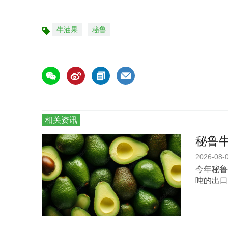
牛油果
秘鲁
标
签
相关资讯
秘鲁
2026-08-
今年秘鲁
吨的出口