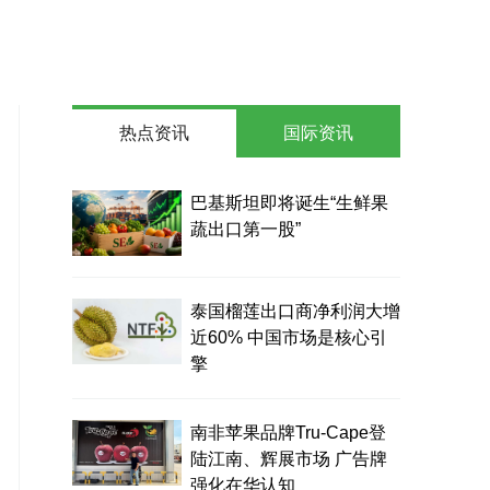
热点资讯
国际资讯
巴基斯坦即将诞生“生鲜果
蔬出口第一股”
泰国榴莲出口商净利润大增
近60% 中国市场是核心引
擎
南非苹果品牌Tru-Cape登
陆江南、辉展市场 广告牌
强化在华认知