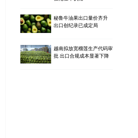
秘鲁牛油果出口量价齐升
出口创纪录已成定局
越南拟放宽榴莲生产代码审
批 出口合规成本显著下降