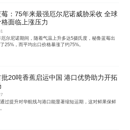
莓：75年来最强厄尔尼诺威胁采收 全球
价格面临上涨压力
31
3年厄尔尼诺期间，随着气温上升多达5摄氏度，秘鲁蓝莓出
了25%，而平均出口价格暴涨了约75%。
批20吨香蕉启运中国 港口优势助力开拓
场
27
通过提升对华航线与港口能显著缩短运期，这对鲜果保鲜
。