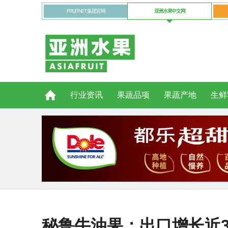
FRUITNET 集团官网
亚洲水果中文网
行业资讯
果蔬品项
果蔬产地
生鲜
秘鲁牛油果：出口增长近3