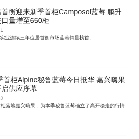
首衡迎来新季首柜Camposol蓝莓 鹏升
口量增至650柜
21
实业连续三年位居首衡市场蓝莓销量榜首。
6季首柜Alpine秘鲁蓝莓今日抵华 嘉兴嗨果
开启供应序幕
10
ne 首柜落地嘉兴嗨果，为本季秘鲁蓝莓确立了高开稳走的行情