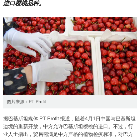
进口樱桃品种。
图片来源：PT Profit
据巴基斯坦媒体 PT Profit 报道，随着4月1日中国与巴基斯坦
边境的重新开放，中方允许巴基斯坦樱桃的进口。不过，行
业人士指出，贸易需满足中方严格的植物检疫标准，对巴方