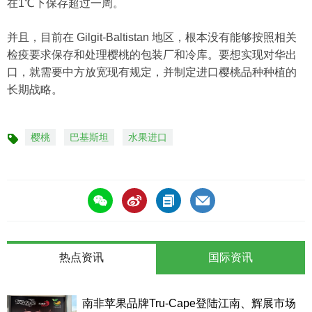
在1℃下保存超过一周。
并且，目前在 Gilgit-Baltistan 地区，根本没有能够按照相关
检疫要求保存和处理樱桃的包装厂和冷库。要想实现对华出
口，就需要中方放宽现有规定，并制定进口樱桃品种种植的
长期战略。
樱桃
巴基斯坦
水果进口
标
签
热点资讯
国际资讯
南非苹果品牌Tru-Cape登陆江南、辉展市场