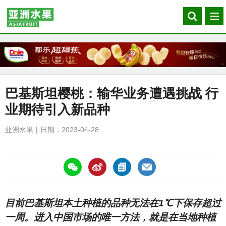
Search
菜
our
单
site
巴基斯坦樱桃：输华业务遭遇挑战 行
业期待引入新品种
亚洲水果
日期：2023-04-28
https://asiafruitchina.net/25088.html
目前巴基斯坦本土种植的品种无法在1℃下保存超过
一周。进入中国市场的唯一方法，就是在当地种植