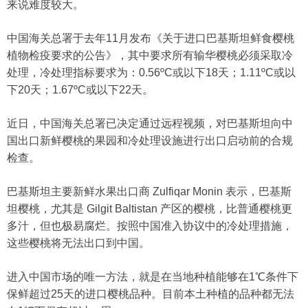
来说难度较大。
中国海关总署于去年11月发布《关于进口巴基斯坦鲜食樱桃
植物检疫要求的公告》，其中要求所有输华樱桃必须采取冷
处理，冷处理指标要求为：0.56ºC或以下18天；1.11ºC或以
下20天；1.67ºC或以下22天。
近日，中国海关总署已决定通过远程视频，对巴基斯坦向中
国出口新鲜樱桃的果园和冷处理设施进行出口启动前的合规
检查。
巴基斯坦主要新鲜水果出口商 Zulfiqar Monin 表示，巴基斯
坦樱桃，尤其是 Gilgit Baltistan 产区的樱桃，比普通樱桃更
多汁，但也极易腐烂。按照中国准入协议中的冷处理措施，
这些樱桃将无法出口到中国。
进入中国市场的唯一方法，就是在当地种植能够在1℃条件下
保鲜超过25天的进口樱桃品种。目前本土种植的品种都无法