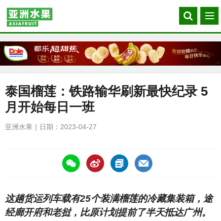
Search
菜
our
单
site
泰国榴莲：铁路输华刷新最快纪录 5
月开始每日一班
亚洲水果
日期：2023-04-27
https://asiafruitchina.net/25085.html
这趟货运列车载有25个装满榴莲的冷藏集装箱，途
经廊开府和老挝，比原计划提前了半天抵达广州。