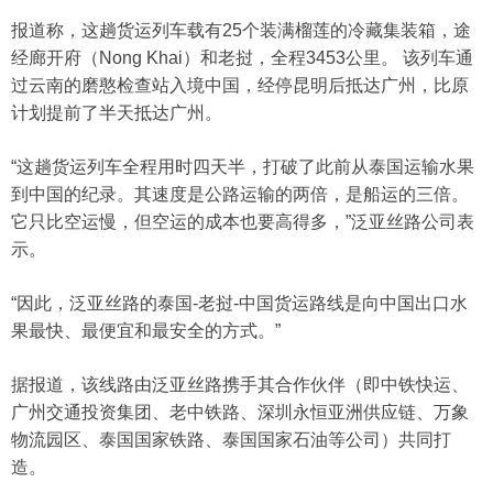
报道称，这趟货运列车载有25个装满榴莲的冷藏集装箱，途
经廊开府（Nong Khai）和老挝，全程3453公里。 该列车通
过云南的磨憨检查站入境中国，经停昆明后抵达广州，比原
计划提前了半天抵达广州。
“这趟货运列车全程用时四天半，打破了此前从泰国运输水果
到中国的纪录。其速度是公路运输的两倍，是船运的三倍。
它只比空运慢，但空运的成本也要高得多，”泛亚丝路公司表
示。
“因此，泛亚丝路的泰国-老挝-中国货运路线是向中国出口水
果最快、最便宜和最安全的方式。”
据报道，该线路由泛亚丝路携手其合作伙伴（即中铁快运、
广州交通投资集团、老中铁路、深圳永恒亚洲供应链、万象
物流园区、泰国国家铁路、泰国国家石油等公司）共同打
造。