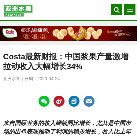
Search
菜
our
单
site
Costa最新财报：中国浆果产量激增
拉动收入大幅增长34%
亚洲水果
日期：2023-04-24
https://asiafruitchina.net/25063.html
来自国际业务的收入继续同比增长，尤其是中国市
场的出色表现推动了利润的稳步增长，收入比上年