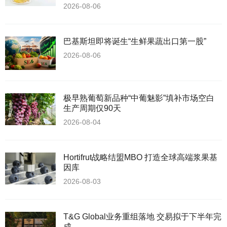
2026-08-06
巴基斯坦即将诞生“生鲜果蔬出口第一股”
2026-08-06
极早熟葡萄新品种“中葡魅影”填补市场空白
生产周期仅90天
2026-08-04
Hortifrut战略结盟MBO 打造全球高端浆果基
因库
2026-08-03
T&G Global业务重组落地 交易拟于下半年完
成