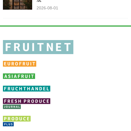
2026-08-01