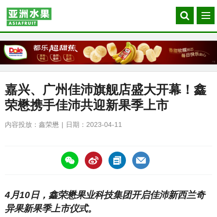
Search
菜
our
单
site
嘉兴、广州佳沛旗舰店盛大开幕！鑫
荣懋携手佳沛共迎新果季上市
内容投放：鑫荣懋
日期：2023-04-11
https://asiafruitchina.net/24917.html
4月10日，鑫荣懋果业科技集团开启佳沛新西兰奇
异果新果季上市仪式。