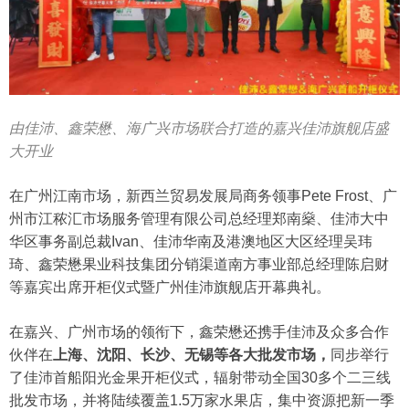
由佳沛、鑫荣懋、海广兴市场联合打造的嘉兴佳沛旗舰店盛
大开业
在广州江南市场，新西兰贸易发展局商务领事Pete Frost、广
州市江秾汇市场服务管理有限公司总经理郑南燊、佳沛大中
华区事务副总裁Ivan、佳沛华南及港澳地区大区经理吴玮
琦、鑫荣懋果业科技集团分销渠道南方事业部总经理陈启财
等嘉宾出席开柜仪式暨广州佳沛旗舰店开幕典礼。
在嘉兴、广州市场的领衔下，鑫荣懋还携手佳沛及众多合作
伙伴在
上海、沈阳、长沙、无锡等各大批发市场，
同步举行
了佳沛首船阳光金果开柜仪式，辐射带动全国30多个二三线
批发市场，并将陆续覆盖1.5万家水果店，集中资源把新一季