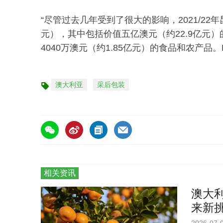
“尽管过去几年受到了很大的影响，2021/22年
元），其中包括价值五亿澳元（约22.9亿元
4040万澳元（约1.85亿元）的食品和农产品
澳大利亚
采后包装
标
签
相关资讯
澳大
来新