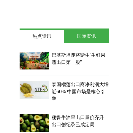
热点资讯
国际资讯
巴基斯坦即将诞生“生鲜果
蔬出口第一股”
泰国榴莲出口商净利润大增
近60% 中国市场是核心引
擎
秘鲁牛油果出口量价齐升
出口创纪录已成定局