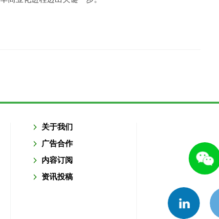
关于我们
广告合作
内容订阅
资讯投稿