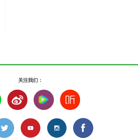
关注我们：