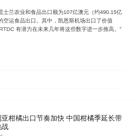
昆士兰农业和食品出口额为107亿澳元（约490.15亿
）的空运食品出口。其中，凯恩斯机场出口了价值
。RTDC 有潜力在未来几年将这些数字进一步推高。”
利亚柑橘出口节奏加快 中国柑橘季延长带
挑战