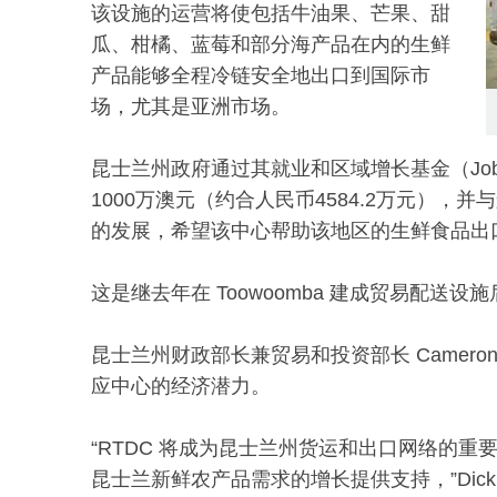
该设施的运营将使包括牛油果、芒果、甜
瓜、柑橘、蓝莓和部分海产品在内的生鲜
产品能够全程冷链安全地出口到国际市
场，尤其是亚洲市场。
昆士兰州政府通过其就业和区域增长基金（Jobs and
1000万澳元（约合人民币4584.2万元），
的发展，希望该中心帮助该地区的生鲜食品出
这是继去年在 Toowoomba 建成贸易配
昆士兰州财政部长兼贸易和投资部长 Camero
应中心的经济潜力。
“RTDC 将成为昆士兰州货运和出口网络的
昆士兰新鲜农产品需求的增长提供支持，”Dick