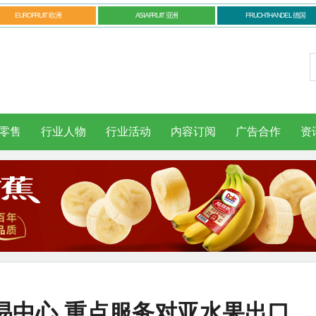
EUROFRUIT 欧洲
ASIAFRUIT 亚洲
FRUCHTHANDEL 德国
零售
行业人物
行业活动
内容订阅
广告合作
资
易中心 重点服务对亚水果出口