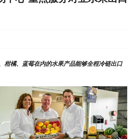
、柑橘、蓝莓在内的水果产品能够全程冷链出口