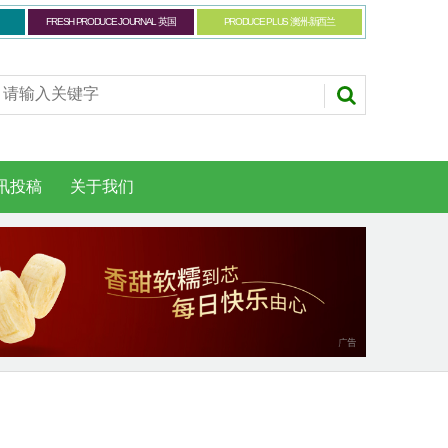
FRESH PRODUCE JOURNAL 英国
PRODUCE PLUS 澳洲-新西兰
讯投稿
关于我们