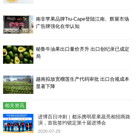
南非苹果品牌Tru-Cape登陆江南、辉展市场
广告牌强化在华认知
秘鲁牛油果出口量价齐升 出口创纪录已成定
局
越南拟放宽榴莲生产代码审批 出口合规成本
显著下降
相关资讯
进博百日冲刺｜都乐携明星果蔬亮相招商路
演，首批签约锁定第十届进博会
2026-07-29