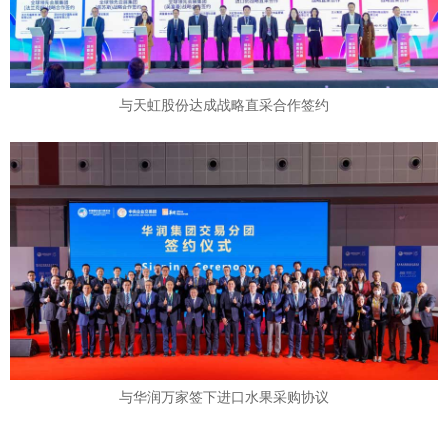
与天虹股份达成战略直采合作签约
与华润万家签下进口水果采购协议