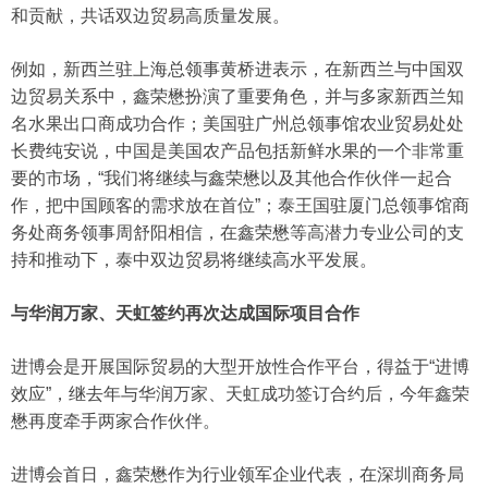
和贡献，共话双边贸易高质量发展。
例如，新西兰驻上海总领事黄桥进表示，在新西兰与中国双
边贸易关系中，鑫荣懋扮演了重要角色，并与多家新西兰知
名水果出口商成功合作；美国驻广州总领事馆农业贸易处处
长费纯安说，中国是美国农产品包括新鲜水果的一个非常重
要的市场，“我们将继续与鑫荣懋以及其他合作伙伴一起合
作，把中国顾客的需求放在首位”；泰王国驻厦门总领事馆商
务处商务领事周舒阳相信，在鑫荣懋等高潜力专业公司的支
持和推动下，泰中双边贸易将继续高水平发展。
与华润万家、天虹签约再次达成国际项目合作
进博会是开展国际贸易的大型开放性合作平台，得益于“进博
效应”，继去年与华润万家、天虹成功签订合约后，今年鑫荣
懋再度牵手两家合作伙伴。
进博会首日，鑫荣懋作为行业领军企业代表，在深圳商务局