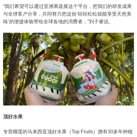
“我们希望可以通过亚洲果蔬展这个平台，把我们的研发成果
与全球客户分享，共同努力把这份‘轻轻松松就能享受天然美
味’的便捷体验带给全球各地的消费者，”刘子睿说。
顶好水果
专营榴莲的马来西亚顶好水果（Top Fruits）拥有30多年种植