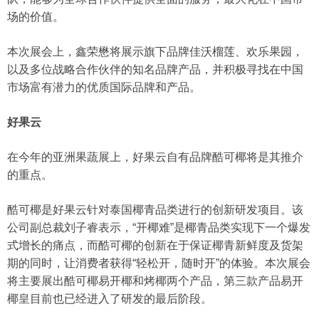
场的价值。
本次展会上，鑫荣懋将展示旗下品牌佳沃榴莲、欢乐果园，
以及多位战略合作伙伴的知名品牌产品，并积极寻找在中国
市场富有潜力的优质国际品牌和产品。
好果云
在今年的亚洲果蔬展上，好果云自有品牌酷可椰将是其推介
的重点。
酷可椰是好果云针对泰国椰青品类进行的创新研发项目。该
公司副总裁刘子睿表示，“开椰难”是椰青品类实现下一个爆发
式增长的痛点，而酷可椰的创新在于保证椰青新鲜度及货架
期的同时，让消费者获得“轻松开，随时开”的体验。本次展会
将主要展出酷可椰易开椰和烤椰两个产品，第三款产品易开
椰皇目前也已经进入了研发的最后阶段。