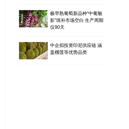
极早熟葡萄新品种“中葡魅
影”填补市场空白 生产周期
仅90天
中企拟投资印尼供应链 涵
盖榴莲等优势品类