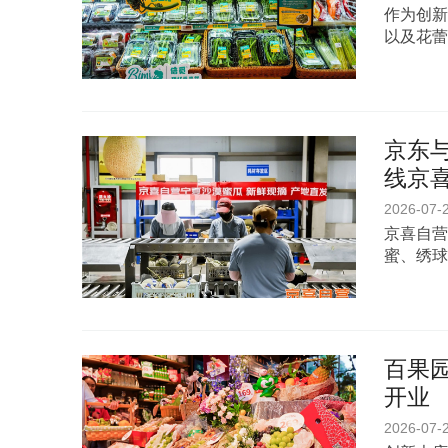
作为创新
以及花蕾
京东
线京
2026-07-
京喜自营
蜜、绣球
百果
开业
2026-07-