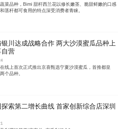
蔬菜品种，Bimi 甜杆西兰花以修长嫩茎、脆甜鲜嫩的口感
和茎杆都可食用的特点深受消费者青睐。
与银川达成战略合作 两大沙漠蜜瓜品种上
喜自营
24
在线上首次正式推出京喜甄选宁夏沙漠蜜瓜，首推都皇
两个品种。
园探索第二增长曲线 首家创新综合店深圳
21