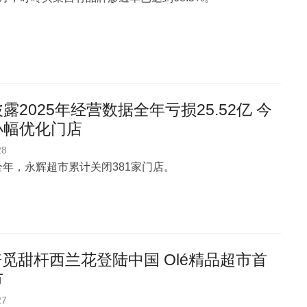
露2025年经营数据全年亏损25.52亿 今
小幅优化门店
28
年全年，永辉超市累计关闭381家门店。
i倍觅甜杆西兰花登陆中国 Olé精品超市首
市
27