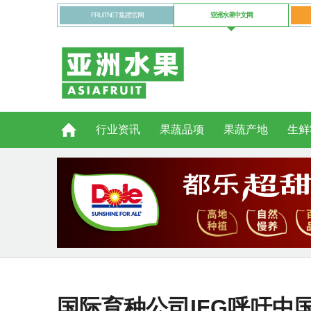
FRUITNET 集团官网
亚洲水果中文网
行业资讯
果蔬品项
果蔬产地
生鲜
国际育种公司IFG呼吁中