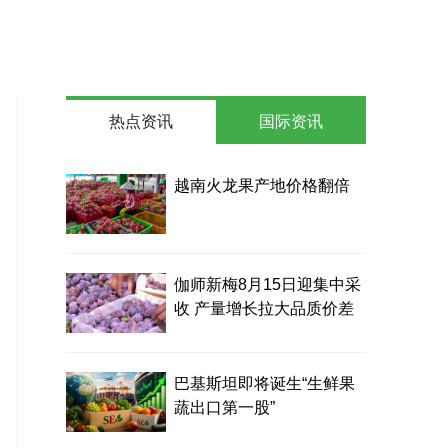
热点资讯
国际资讯
越南火龙果产地价格翻倍
伽师新梅8月15日迎集中采
收 产量增长拉大品质价差
巴基斯坦即将诞生“生鲜果
蔬出口第一股”