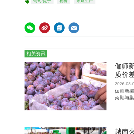
葡萄/提子
秘鲁
果蔬生产
标
签
相关资讯
伽师新
质价
2026-08-
伽师新梅
架期与集
越南