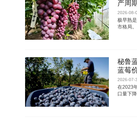
产周期
2026-08-
极早熟是
市格局。
秘鲁蓝
蓝莓
2026-07-
在202
口量下降