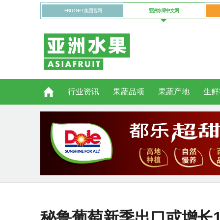
FRUITNET 集团官网
亚洲水果中文网
行业资讯
果蔬品项
果蔬产地
生鲜
秘鲁葡萄新季出口或增长1