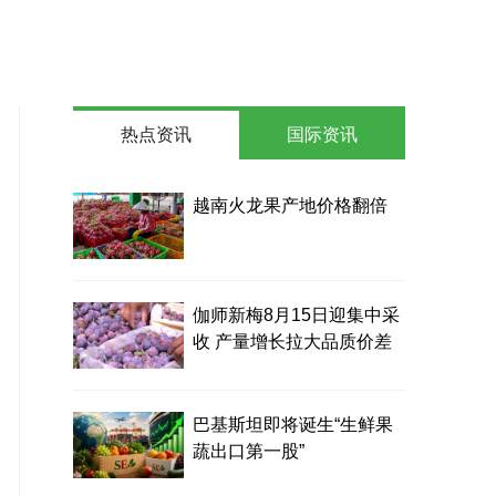
热点资讯
国际资讯
越南火龙果产地价格翻倍
伽师新梅8月15日迎集中采
收 产量增长拉大品质价差
巴基斯坦即将诞生“生鲜果
蔬出口第一股”