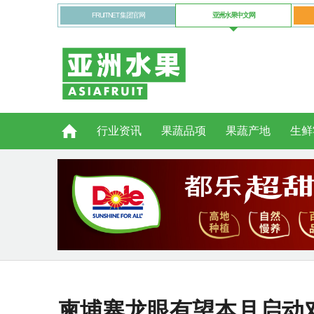
FRUITNET 集团官网
亚洲水果中文网
行业资讯
果蔬品项
果蔬产地
生鲜
柬埔寨龙眼有望本月启动