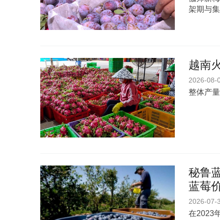
架期与集
越南
2026-08-
整体产量
秘鲁蓝
蓝莓
2026-07-
在202