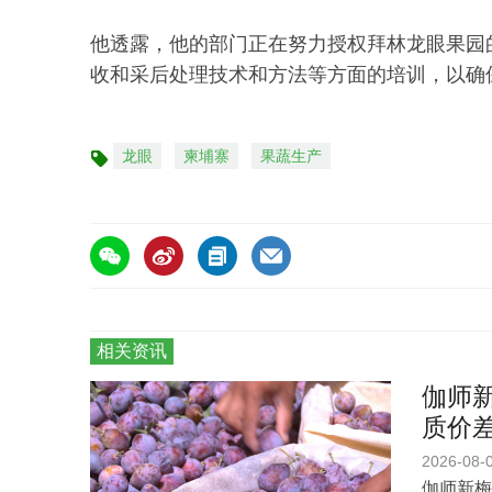
他透露，他的部门正在努力授权拜林龙眼果园
收和采后处理技术和方法等方面的培训，以确
龙眼
柬埔寨
果蔬生产
标
签
相关资讯
伽师新
质价
2026-08-
伽师新梅