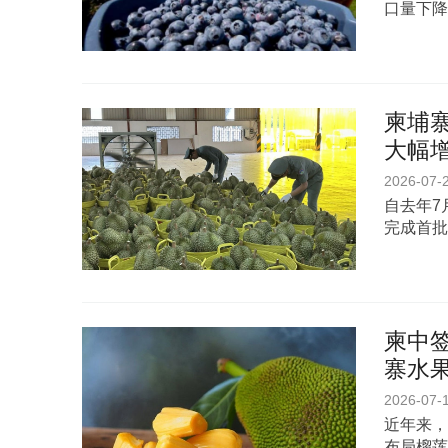
口量下降
柬埔寨
大幅
2026-07-
自去年7
完成首批
柬中
寨水
2026-07-
近年来，
布局榴莲