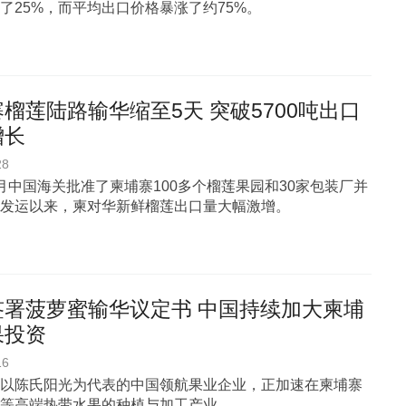
了25%，而平均出口价格暴涨了约75%。
榴莲陆路输华缩至5天 突破5700吨出口
增长
28
月中国海关批准了柬埔寨100多个榴莲果园和30家包装厂并
发运以来，柬对华新鲜榴莲出口量大幅激增。
签署菠萝蜜输华议定书 中国持续加大柬埔
果投资
16
以陈氏阳光为代表的中国领航果业企业，正加速在柬埔寨
等高端热带水果的种植与加工产业。