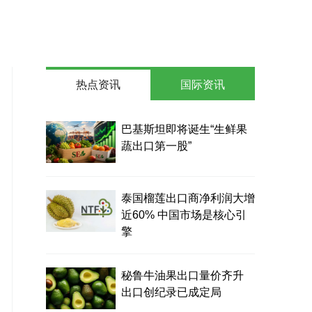
热点资讯
国际资讯
巴基斯坦即将诞生“生鲜果
蔬出口第一股”
泰国榴莲出口商净利润大增
近60% 中国市场是核心引
擎
秘鲁牛油果出口量价齐升
出口创纪录已成定局