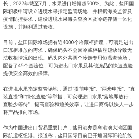
长，2022年截至7月，水果进口增幅超500%。为此，盐田国
际积极申请设立进境水果指定监管场地，并根据海关监管及
疫情防控要求，建设进境水果海关查验区及冷链存储一体化
设施，并顺利通过验收。
目前，盐田国际堆场拥有近4000个冷藏柜插座，可满足进出
口冻柜堆放的需求，确保码头不会因冷藏柜插座短缺导致无
法收柜情况的出现。码头内外共两个冷链专用恒温查验场，
配备了45个查验位，可为进出口水果及其他冻品的快速查验
提供安全高效的保障。
在进境水果指定监管场地，通过“提前申报”、“两步申报”、“直
装直提”和“绿色查验”等举措，可实现进口水果“落地即放行，
查验少等待”，提高查验和通关效率，让进口商得以快人一步
将产品推向市场。
作为中国进出口贸易重要门户，盐田港亦是粤港澳大湾区国
际航运枢纽港。报道称，盐田国际目前已开通国际班轮航线