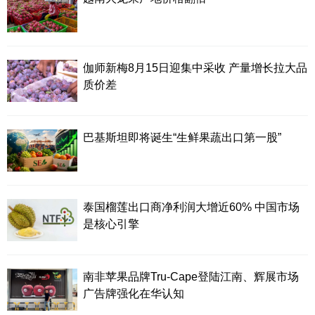
伽师新梅8月15日迎集中采收 产量增长拉大品
质价差
巴基斯坦即将诞生“生鲜果蔬出口第一股”
泰国榴莲出口商净利润大增近60% 中国市场
是核心引擎
南非苹果品牌Tru-Cape登陆江南、辉展市场
广告牌强化在华认知