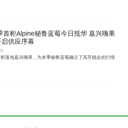
6季首柜Alpine秘鲁蓝莓今日抵华 嘉兴嗨果
开启供应序幕
10
ne 首柜落地嘉兴嗨果，为本季秘鲁蓝莓确立了高开稳走的行情