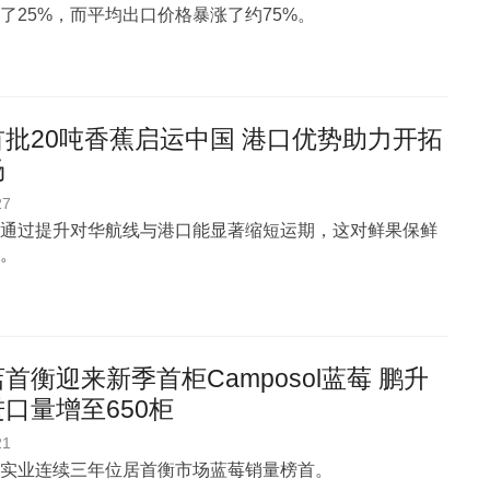
了25%，而平均出口价格暴涨了约75%。
批20吨香蕉启运中国 港口优势助力开拓
场
27
通过提升对华航线与港口能显著缩短运期，这对鲜果保鲜
。
首衡迎来新季首柜Camposol蓝莓 鹏升
口量增至650柜
21
实业连续三年位居首衡市场蓝莓销量榜首。