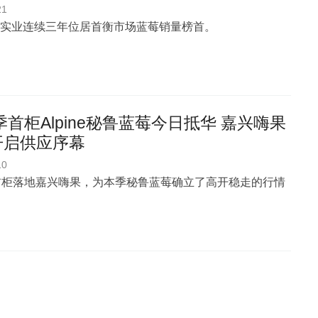
21
实业连续三年位居首衡市场蓝莓销量榜首。
6季首柜Alpine秘鲁蓝莓今日抵华 嘉兴嗨果
开启供应序幕
10
ne 首柜落地嘉兴嗨果，为本季秘鲁蓝莓确立了高开稳走的行情