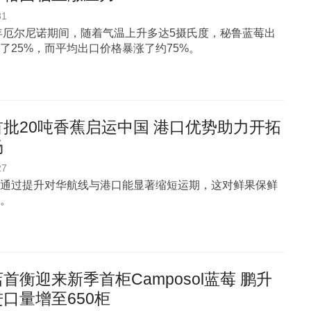
31
3年厄尔尼诺期间，随着气温上升多达5摄氏度，秘鲁蓝莓出
了25%，而平均出口价格暴涨了约75%。
批20吨香蕉启运中国 港口优势助力开拓
场
27
通过提升对华航线与港口能显著缩短运期，这对鲜果保鲜
。
首衡迎来新季首柜Camposol蓝莓 鹏升
口量增至650柜