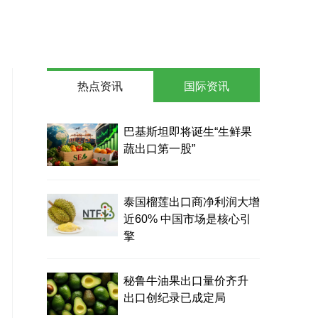
热点资讯
国际资讯
巴基斯坦即将诞生“生鲜果
蔬出口第一股”
泰国榴莲出口商净利润大增
近60% 中国市场是核心引
擎
秘鲁牛油果出口量价齐升
出口创纪录已成定局