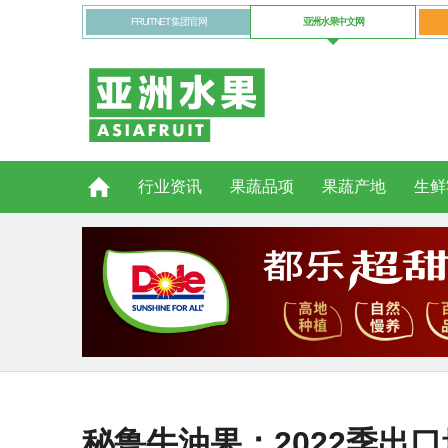
FRUITNET 集团官网
亚洲水果中文网
行业资讯
果蔬品项
果蔬产地
生鲜
秘鲁牛油果：2022季出口