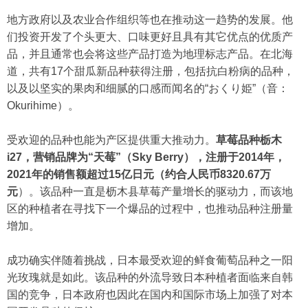
地方政府以及农业合作组织等也在推动这一趋势的发展。他
们投资开发了个头更大、口味更好且具有其它优点的优质产
品，并且通常也会将这些产品打造为地理标志产品。在北海
道，共有17个甜瓜新品种获得注册，包括抗白粉病的品种，
以及以坚实的果肉和细腻的口感而闻名的“おくり姫”（音：
Okurihime）。
受欢迎的品种也能为产区提供重大推动力。
草莓品种栃木
i27，营销品牌为“天莓”（Sky Berry），注册于2014年，
2021年的销售额超过15亿日元（约合人民币8320.67万
元
）。该品种一直是枥木县草莓产量增长的驱动力，而该地
区的种植者在寻找下一个爆品的过程中，也推动品种注册量
增加。
成功确实伴随着挑战，日本最受欢迎的鲜食葡萄品种之一阳
光玫瑰就是如此。该品种的外流导致日本种植者面临来自韩
国的竞争，日本政府也因此在国内和国际市场上加强了对本