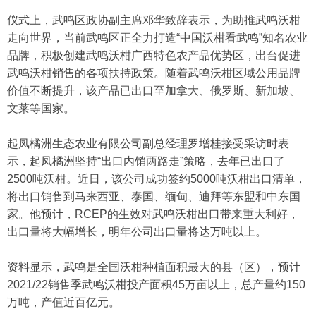
仪式上，武鸣区政协副主席邓华致辞表示，为助推武鸣沃柑
走向世界，当前武鸣区正全力打造“中国沃柑看武鸣”知名农业
品牌，积极创建武鸣沃柑广西特色农产品优势区，出台促进
武鸣沃柑销售的各项扶持政策。随着武鸣沃柑区域公用品牌
价值不断提升，该产品已出口至加拿大、俄罗斯、新加坡、
文莱等国家。
起凤橘洲生态农业有限公司副总经理罗增桂接受采访时表
示，起凤橘洲坚持“出口内销两路走”策略，去年已出口了
2500吨沃柑。近日，该公司成功签约5000吨沃柑出口清单，
将出口销售到马来西亚、泰国、缅甸、迪拜等东盟和中东国
家。他预计，RCEP的生效对武鸣沃柑出口带来重大利好，
出口量将大幅增长，明年公司出口量将达万吨以上。
资料显示，武鸣是全国沃柑种植面积最大的县（区），预计
2021/22销售季武鸣沃柑投产面积45万亩以上，总产量约150
万吨，产值近百亿元。