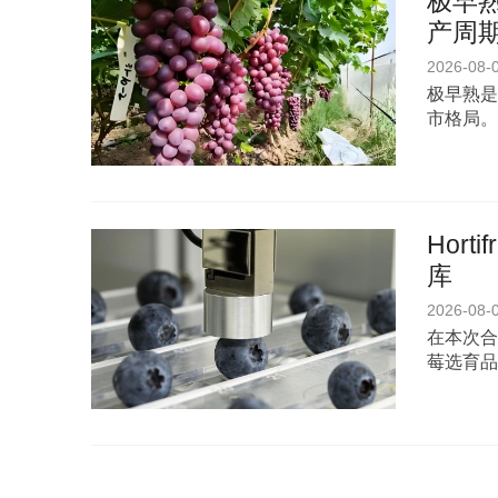
极早熟
产周期
2026-08-
极早熟是
市格局。
Hor
库
2026-08-
在本次合
莓选育品