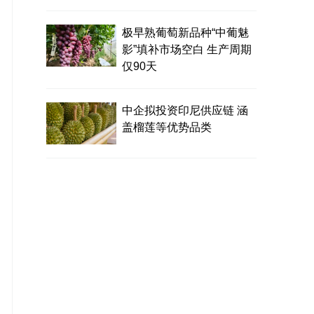
极早熟葡萄新品种“中葡魅
影”填补市场空白 生产周期
仅90天
中企拟投资印尼供应链 涵
盖榴莲等优势品类