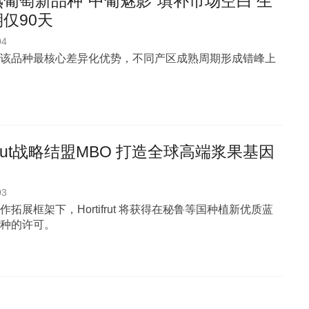
葡萄新品种“中葡魅影”填补市场空白 生
仅90天
04
该品种最核心差异化优势，不同产区成熟周期形成错峰上
tifrut战略结盟MBO 打造全球高端浆果基因
03
作拓展框架下，Hortifrut 将获得在秘鲁等国种植新优质蓝
种的许可。