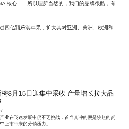
NA 核心——所以理所当然的，我们的品牌很酷，有
超过四亿颗乐淇苹果，扩大其对亚洲、美洲、欧洲和
梅8月15日迎集中采收 产量增长拉大品
差
07
产业在飞速发展中仍不乏挑战，首当其冲的便是较短的货
中上市带来的分销压力。