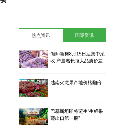
热点资讯
国际资讯
伽师新梅8月15日迎集中采
收 产量增长拉大品质价差
越南火龙果产地价格翻倍
巴基斯坦即将诞生“生鲜果
蔬出口第一股”