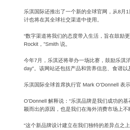
乐淇国际还推出了一个新的全球官网，从8月1
计也将在其全球社交渠道中使用。
“数字渠道将我们的态度带入生活，旨在鼓励
Rockit，”Smith 说。
今年7月，乐淇还将举办一场比赛，鼓励乐淇消费者访
day”。该网站还包括产品和营养信息、食谱
乐淇国际全球首席执行官 Mark O’Donne
O’Donnell 解释说：“乐淇品牌是我们成
颖而出的原因，也是我们在海外消费市场上不
“这个新品牌设计建立在我们独特的差异点之