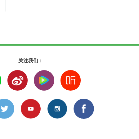
关注我们：