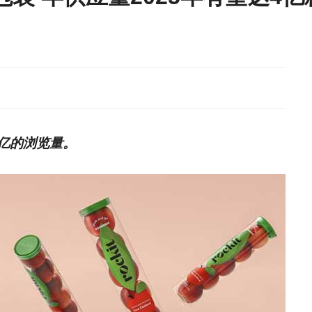
亿的浏览量。