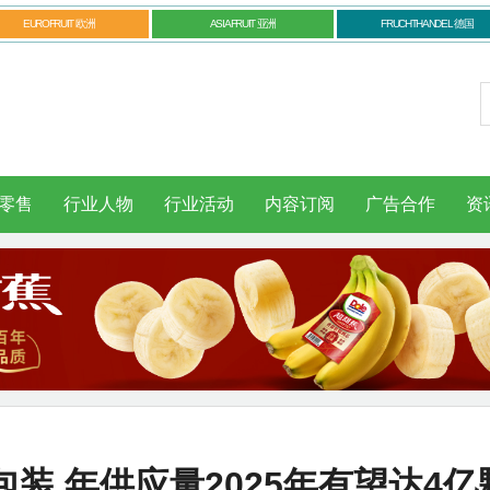
EUROFRUIT 欧洲
ASIAFRUIT 亚洲
FRUCHTHANDEL 德国
零售
行业人物
行业活动
内容订阅
广告合作
资
装 年供应量2025年有望达4亿