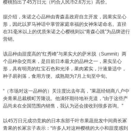
樱桃拍出了45万日元（约合人民币2.6万元）高价。
据介绍，朱诺之心品种由青森县政府自主开发，因果实呈心
形，因此以罗马神话中掌管家庭幸福的女神朱诺命名。直径
在31毫米以上的优质朱诺之心樱桃则以“青森心跳”为品牌进行
营销。
该品种由甜度高的“红秀峰”与果实大的萨米脱（Summit）两
个品种杂交而来，是目前日本最大的品种之一，果实呈心
形，具有明亮的红宝石色和光泽，果肉紧实，汁液量适中，
种子易剥落，食用方便。成熟期为7月上旬至中旬。
“（市场对这一品种的）关注度比去年高，”果蔬经销商八户中
央青果总裁横町芳隆说。他满怀期待地补充道，“由于这些产
品尚未在全国范围内销售，我认为还会接收到很多咨询。”
以45万日元成功竞购的日本东部千叶市果蔬批发中间商长冢
青果的长冢京子表示：“许多人对这种樱桃的大小和甜度感到