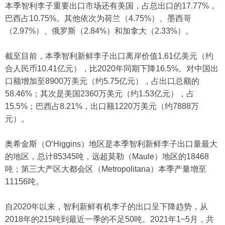
本季智利李子重要出口市场还有美国，占总出口的17.77%，
巴西占10.75%。其他依次为荷兰（4.75%）、墨西哥
（2.97%）、俄罗斯（2.84%）和加拿大（2.33%）。
截至目前，本季智利新鲜李子出口离岸价值1.61亿美元（约
合人民币10.41亿元），比2020年同期下降16.5%。对中国出
口额增加至8900万美元（约5.75亿元），占出口总额的
58.46%；其次是美国2360万美元（约1.53亿元），占
15.5%；巴西占8.21%，出口额1220万美元（约7888万
元）。
奥希金斯（O’Higgins）地区是本季智利新鲜李子出口量最大
的地区，总计85345吨，远超莫勒（Maule）地区的18468
吨；第三大产区大都会区（Metropolitana）本季产量增至
11156吨。
自2020年以来，智利新鲜有机李子的出口呈下降趋势，从
2018年的215吨到最近一季的不足50吨。2021年1~5月，共