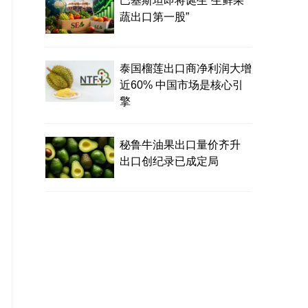
巴基斯坦即将诞生“生鲜果
蔬出口第一股”
泰国榴莲出口商净利润大增
近60% 中国市场是核心引
擎
秘鲁牛油果出口量价齐升
出口创纪录已成定局