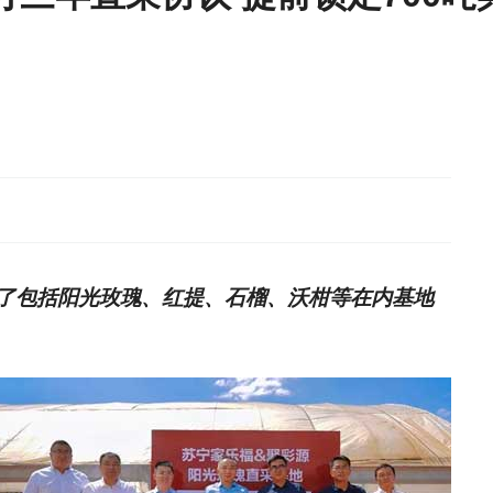
了包括阳光玫瑰、红提、石榴、沃柑等在内基地