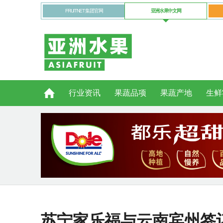
FRUITNET 集团官网
亚洲水果中文网
行业资讯
果蔬品项
果蔬产地
生鲜
苏宁家乐福与云南宾州签订