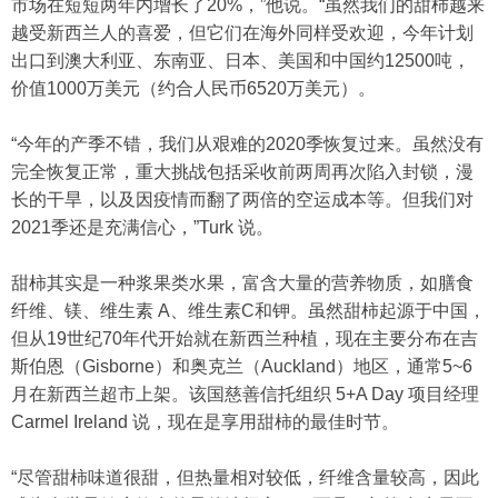
市场在短短两年内增长了20%，”他说。“虽然我们的甜柿越来
越受新西兰人的喜爱，但它们在海外同样受欢迎，今年计划
出口到澳大利亚、东南亚、日本、美国和中国约12500吨，
价值1000万美元（约合人民币6520万美元）。
“今年的产季不错，我们从艰难的2020季恢复过来。虽然没有
完全恢复正常，重大挑战包括采收前两周再次陷入封锁，漫
长的干旱，以及因疫情而翻了两倍的空运成本等。但我们对
2021季还是充满信心，”Turk 说。
甜柿其实是一种浆果类水果，富含大量的营养物质，如膳食
纤维、镁、维生素 A、维生素C和钾。虽然甜柿起源于中国，
但从19世纪70年代开始就在新西兰种植，现在主要分布在吉
斯伯恩（Gisborne）和奥克兰（Auckland）地区，通常5~6
月在新西兰超市上架。该国慈善信托组织 5+A Day 项目经理
Carmel Ireland 说，现在是享用甜柿的最佳时节。
“尽管甜柿味道很甜，但热量相对较低，纤维含量较高，因此