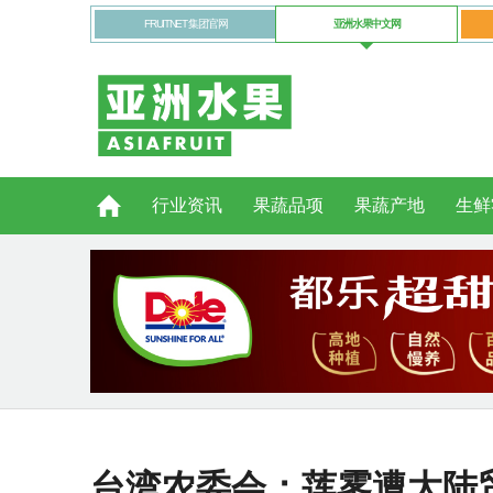
FRUITNET 集团官网
亚洲水果中文网
行业资讯
果蔬品项
果蔬产地
生鲜
台湾农委会：莲雾遭大陆