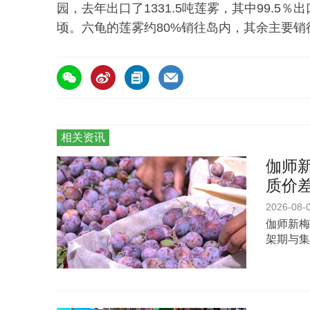
园，去年出口了1331.5吨莲雾，其中99.5
顷。六龟的莲雾约80%销往岛内，其余主要销
相关资讯
伽师新
质价
2026-08-
伽师新梅
架期与集