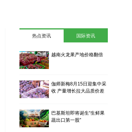
热点资讯
国际资讯
越南火龙果产地价格翻倍
伽师新梅8月15日迎集中采
收 产量增长拉大品质价差
巴基斯坦即将诞生“生鲜果
蔬出口第一股”