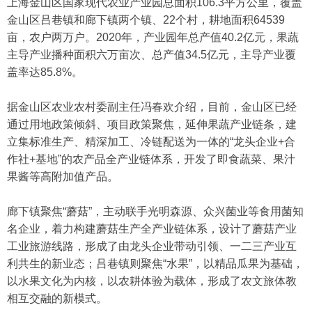
上海金山区国家现代农业产业园总面积106.3平方公里，覆盖
金山区吕巷镇和廊下镇两个镇、22个村，耕地面积64539
亩，农户两万户。2020年，产业园年总产值40.2亿元，果蔬
主导产业播种面积六万亩次、总产值34.5亿元，主导产业覆
盖率达85.8%。
据金山区农业农村委副主任冯春欢介绍，目前，金山区已经
通过用地政策倾斜、项目政策聚焦，延伸果蔬产业链条，建
立集标准生产、精深加工、冷链配送为一体的“龙头企业+合
作社+基地”的农产品全产业链体系，开发了即食蔬菜、果汁
果酱等高附加值产品。
廊下镇聚焦“蘑菇”，主动联手光明森源、众兴菌业等食用菌知
名企业，着力构建蘑菇生产全产业链体系，设计了蘑菇产业
工业旅游线路，形成了由龙头企业带动引领、一二三产业互
利共生的新业态；吕巷镇则聚焦“水果”，以精品瓜果为基础，
以水果文化为内核，以农耕体验为载体，形成了农文旅体教
相互交融的新模式。