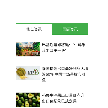
热点资讯
国际资讯
巴基斯坦即将诞生“生鲜果
蔬出口第一股”
泰国榴莲出口商净利润大增
近60% 中国市场是核心引
擎
秘鲁牛油果出口量价齐升
出口创纪录已成定局