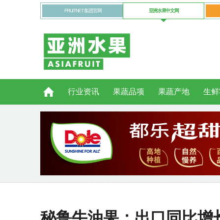
FRUITNET 集团官网
亚洲水果中文网
行业资讯
果蔬品项
果蔬产地
生鲜
秘鲁牛油果：出口同比增长