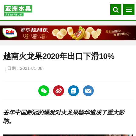
Search
菜
our
单
site
越南火龙果2020年出口下滑10%
日期：2021-01-08
https://asiafruitchina.net/20379.html
去年中国新冠的爆发对火龙果输华造成了重大影
响。