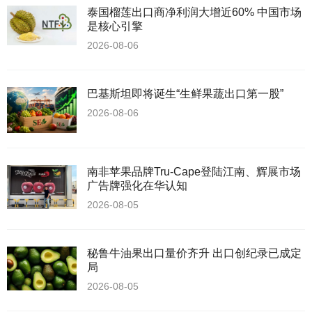
泰国榴莲出口商净利润大增近60% 中国市场
是核心引擎
2026-08-06
巴基斯坦即将诞生“生鲜果蔬出口第一股”
2026-08-06
南非苹果品牌Tru-Cape登陆江南、辉展市场
广告牌强化在华认知
2026-08-05
秘鲁牛油果出口量价齐升 出口创纪录已成定
局
2026-08-05