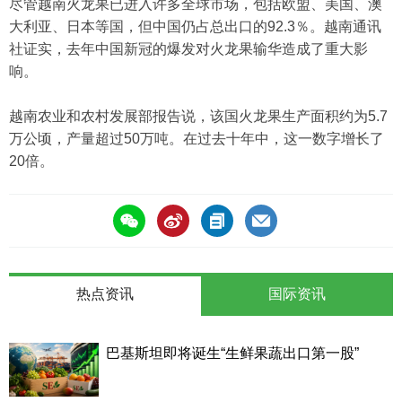
尽管越南火龙果已进入许多全球市场，包括欧盟、美国、澳
大利亚、日本等国，但中国仍占总出口的92.3％。越南通讯
社证实，去年中国新冠的爆发对火龙果输华造成了重大影
响。
越南农业和农村发展部报告说，该国火龙果生产面积约为5.7
万公顷，产量超过50万吨。在过去十年中，这一数字增长了
20倍。
热点资讯
国际资讯
巴基斯坦即将诞生“生鲜果蔬出口第一股”