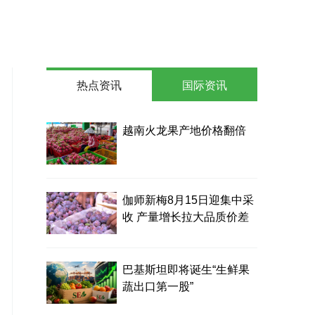
热点资讯
国际资讯
越南火龙果产地价格翻倍
伽师新梅8月15日迎集中采
收 产量增长拉大品质价差
巴基斯坦即将诞生“生鲜果
蔬出口第一股”