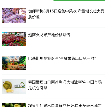
伽师新梅8月15日迎集中采收 产量增长拉大品
质价差
越南火龙果产地价格翻倍
巴基斯坦即将诞生“生鲜果蔬出口第一股”
泰国榴莲出口商净利润大增近60% 中国市场
是核心引擎
秘鲁牛油果出口量价齐升 出口创纪录已成定