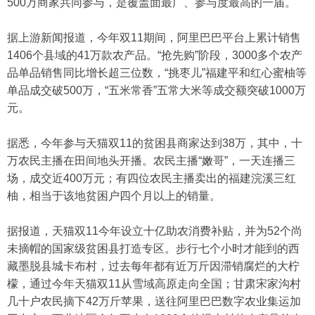
500万商家共同参与，是覆盖面最广、参与度最高的一届。
据上游新闻报道，今年双11期间，阿里巴巴平台上累计销售
1406个县域的41万款农产品。“抢先购”阶段，3000多个农产
品单品销售同比增长超三位数，“挑枣儿”福建平和红心蜜柚等
单品成交破500万，“五米常香”五常大米等成交额突破1000万
元。
据悉，今年参与天猫双11的贫困县商家达到38万，其中，十
万农民主播在田间地头开播。农民主播“嫩哥”，一天连播三
场，成交近400万元；有四位农民主播卖出的福建浣溪三红
柚，相当于该地贫困户四个月以上的销量。
据报道，天猫双11今年设立十亿助农消费补贴，并为52个尚
未摘帽的国家级贫困县打造专区。步行七个小时才能到的西
藏墨脱县城卡布村，过去每年都有近万斤因滞销腐烂的大柠
檬，通过今年天猫双11从雪域高原走向全国；甘肃宋家沟村
几十户农民摘下42万斤苹果，送往阿里巴巴数字农业集运加