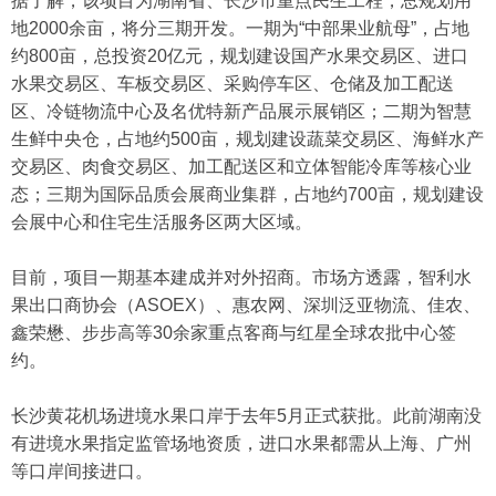
据了解，该项目为湖南省、长沙市重点民生工程，总规划用
地2000余亩，将分三期开发。一期为“中部果业航母”，占地
约800亩，总投资20亿元，规划建设国产水果交易区、进口
水果交易区、车板交易区、采购停车区、仓储及加工配送
区、冷链物流中心及名优特新产品展示展销区；二期为智慧
生鲜中央仓，占地约500亩，规划建设蔬菜交易区、海鲜水产
交易区、肉食交易区、加工配送区和立体智能冷库等核心业
态；三期为国际品质会展商业集群，占地约700亩，规划建设
会展中心和住宅生活服务区两大区域。
目前，项目一期基本建成并对外招商。市场方透露，智利水
果出口商协会（ASOEX）、惠农网、深圳泛亚物流、佳农、
鑫荣懋、步步高等30余家重点客商与红星全球农批中心签
约。
长沙黄花机场进境水果口岸于去年5月正式获批。此前湖南没
有进境水果指定监管场地资质，进口水果都需从上海、广州
等口岸间接进口。