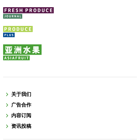
关于我们
广告合作
内容订阅
资讯投稿