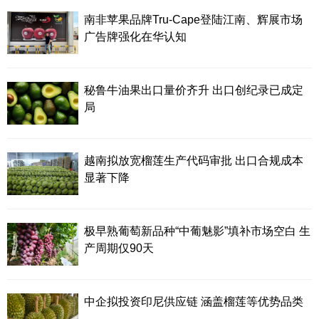
南非苹果品牌Tru-Cape登陆江南、辉展市场
广告牌强化在华认知
秘鲁牛油果出口量价齐升 出口创纪录已成定
局
越南拟放宽榴莲生产代码审批 出口合规成本
显著下降
极早熟葡萄新品种“中葡魅影”填补市场空白 生
产周期仅90天
中企拟投资印尼供应链 涵盖榴莲等优势品类