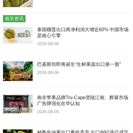
相关资讯
泰国榴莲出口商净利润大增近60% 中国市场
是核心引擎
2026-08-06
巴基斯坦即将诞生“生鲜果蔬出口第一股”
2026-08-06
南非苹果品牌Tru-Cape登陆江南、辉展市场
广告牌强化在华认知
2026-08-05
秘鲁牛油果出口量价齐升 出口创纪录已成定