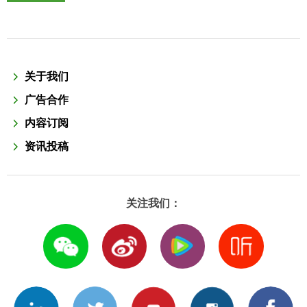
关于我们
广告合作
内容订阅
资讯投稿
关注我们：