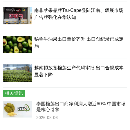
南非苹果品牌Tru-Cape登陆江南、辉展市场
广告牌强化在华认知
秘鲁牛油果出口量价齐升 出口创纪录已成定
局
越南拟放宽榴莲生产代码审批 出口合规成本
显著下降
相关资讯
泰国榴莲出口商净利润大增近60% 中国市场
是核心引擎
2026-08-06