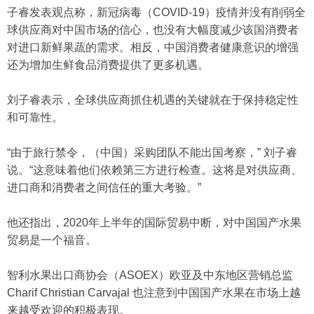
子睿发表观点称，新冠病毒（COVID-19）疫情并没有削弱全
球供应商对中国市场的信心，也没有大幅度减少该国消费者
对进口新鲜果蔬的需求。相反，中国消费者健康意识的增强
还为增加生鲜食品消费提供了更多机遇。
刘子睿表示，全球供应商抓住机遇的关键就在于保持稳定性
和可靠性。
“由于旅行禁令，（中国）采购团队不能出国考察，” 刘子睿
说。“这意味着他们依赖第三方进行检查。这将是对供应商、
进口商和消费者之间信任的重大考验。”
他还指出，2020年上半年的国际贸易中断，对中国国产水果
贸易是一个福音。
智利水果出口商协会（ASOEX）欧亚及中东地区营销总监
Charif Christian Carvajal 也注意到中国国产水果在市场上越
来越受欢迎的积极表现。