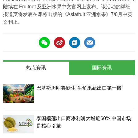
陆续在 Fruitnet 及亚洲水果中文官网上发布。该活动的详细
报道页将发表在即将出版的《Asiafruit 亚洲水果》7/8月中英
文刊上。
热点资讯
国际资讯
巴基斯坦即将诞生“生鲜果蔬出口第一股”
泰国榴莲出口商净利润大增近60% 中国市场
是核心引擎