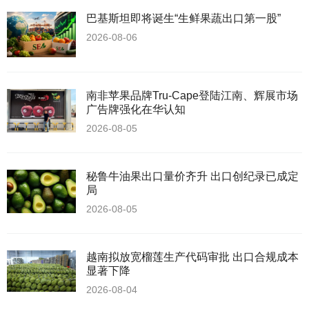
巴基斯坦即将诞生“生鲜果蔬出口第一股”
2026-08-06
南非苹果品牌Tru-Cape登陆江南、辉展市场
广告牌强化在华认知
2026-08-05
秘鲁牛油果出口量价齐升 出口创纪录已成定
局
2026-08-05
越南拟放宽榴莲生产代码审批 出口合规成本
显著下降
2026-08-04