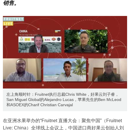
销售。
左上角顺时针：Fruitnet执行总裁Chris White，好果云刘子睿，
San Miguel Global的Alejandro Lucas，苹果先生的Ben McLeod
和ASOEX的Charif Christian Carvajal
在亚洲水果举办的“Fruitnet 直播大会：聚焦中国”（Fruitnet
Live: China）全球线上会议上，中国进口商好果云创始人刘