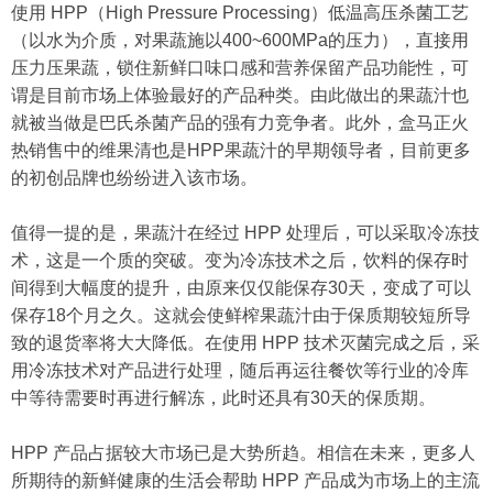
使用 HPP（High Pressure Processing）低温高压杀菌工艺
（以水为介质，对果蔬施以400~600MPa的压力），直接用
压力压果蔬，锁住新鲜口味口感和营养保留产品功能性，可
谓是目前市场上体验最好的产品种类。由此做出的果蔬汁也
就被当做是巴氏杀菌产品的强有力竞争者。此外，盒马正火
热销售中的维果清也是HPP果蔬汁的早期领导者，目前更多
的初创品牌也纷纷进入该市场。
值得一提的是，果蔬汁在经过 HPP 处理后，可以采取冷冻技
术，这是一个质的突破。变为冷冻技术之后，饮料的保存时
间得到大幅度的提升，由原来仅仅能保存30天，变成了可以
保存18个月之久。这就会使鲜榨果蔬汁由于保质期较短所导
致的退货率将大大降低。在使用 HPP 技术灭菌完成之后，采
用冷冻技术对产品进行处理，随后再运往餐饮等行业的冷库
中等待需要时再进行解冻，此时还具有30天的保质期。
HPP 产品占据较大市场已是大势所趋。相信在未来，更多人
所期待的新鲜健康的生活会帮助 HPP 产品成为市场上的主流