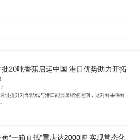
批20吨香蕉启运中国 港口优势助力开拓
场
27
通过提升对华航线与港口能显著缩短运期，这对鲜果保鲜
。
蕉“一箱直抵”重庆达2000吨 实现常态化