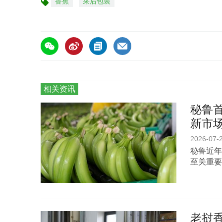
香蕉
采后包装
标
签
相关资讯
秘鲁首
新市
2026-07-
秘鲁近年
至关重要
老挝香