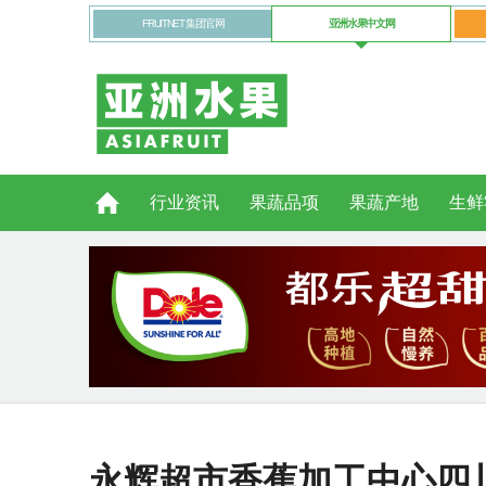
FRUITNET 集团官网
亚洲水果中文网
行业资讯
果蔬品项
果蔬产地
生鲜
永辉超市香蕉加工中心四