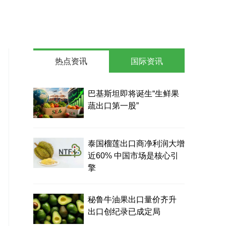
热点资讯
国际资讯
巴基斯坦即将诞生“生鲜果
蔬出口第一股”
泰国榴莲出口商净利润大增
近60% 中国市场是核心引
擎
秘鲁牛油果出口量价齐升
出口创纪录已成定局