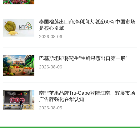
泰国榴莲出口商净利润大增近60% 中国市场
是核心引擎
2026-08-06
巴基斯坦即将诞生“生鲜果蔬出口第一股”
2026-08-06
南非苹果品牌Tru-Cape登陆江南、辉展市场
广告牌强化在华认知
2026-08-05