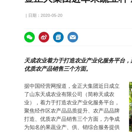
日期：2020-05-20
https://asiafruitchina.net/19563.html
天成农业着力于打造农业产业化服务平台，
优质农产品销售三个方面。
据中国经营网报道，金正大集团近日成立
了山东天成农业有限公司（简称天成农
业），着力于打造农业产业化服务平台，
聚焦经作区农产品品质提升、农产品品牌
打造、优质农产品销售三个方面，力争成
为知名的果蔬业产、供、销综合服务提供