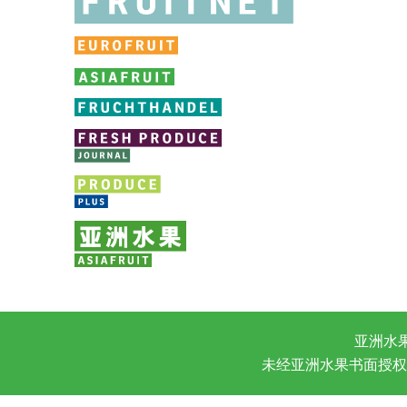
亚洲水
未经亚洲水果书面授权