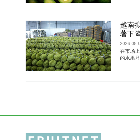
越南
著下
2026-08-
在市场上
的水果只