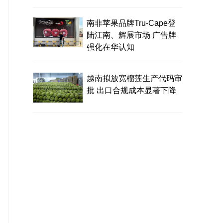
南非苹果品牌Tru-Cape登
陆江南、辉展市场 广告牌
强化在华认知
越南拟放宽榴莲生产代码审
批 出口合规成本显著下降