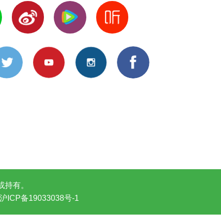
或持有。
ICP备19033038号-1