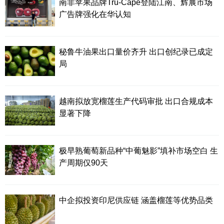
南非苹果品牌Tru-Cape登陆江南、辉展市场
广告牌强化在华认知
秘鲁牛油果出口量价齐升 出口创纪录已成定
局
越南拟放宽榴莲生产代码审批 出口合规成本
显著下降
极早熟葡萄新品种“中葡魅影”填补市场空白 生
产周期仅90天
中企拟投资印尼供应链 涵盖榴莲等优势品类