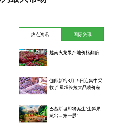
热点资讯
国际资讯
越南火龙果产地价格翻倍
伽师新梅8月15日迎集中采
收 产量增长拉大品质价差
巴基斯坦即将诞生“生鲜果
蔬出口第一股”