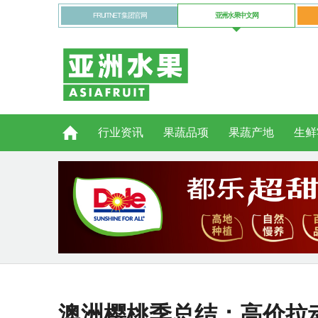
FRUITNET 集团官网
亚洲水果中文网
行业资讯
果蔬品项
果蔬产地
生鲜
澳洲樱桃季总结：高价拉动