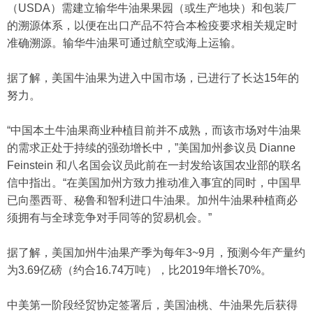
（USDA）需建立输华牛油果果园（或生产地块）和包装厂
的溯源体系，以便在出口产品不符合本检疫要求相关规定时
准确溯源。输华牛油果可通过航空或海上运输。
据了解，美国牛油果为进入中国市场，已进行了长达15年的
努力。
“中国本土牛油果商业种植目前并不成熟，而该市场对牛油果
的需求正处于持续的强劲增长中，”美国加州参议员 Dianne
Feinstein 和八名国会议员此前在一封发给该国农业部的联名
信中指出。“在美国加州方致力推动准入事宜的同时，中国早
已向墨西哥、秘鲁和智利进口牛油果。加州牛油果种植商必
须拥有与全球竞争对手同等的贸易机会。”
据了解，美国加州牛油果产季为每年3~9月，预测今年产量约
为3.69亿磅（约合16.74万吨），比2019年增长70%。
中美第一阶段经贸协定签署后，美国油桃、牛油果先后获得