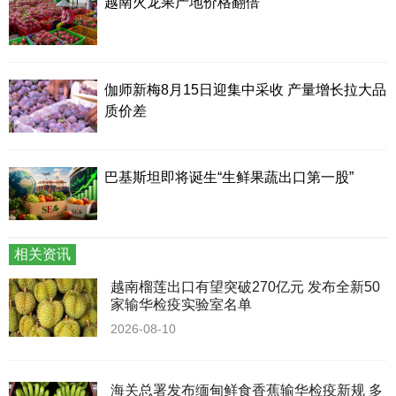
越南火龙果产地价格翻倍
伽师新梅8月15日迎集中采收 产量增长拉大品
质价差
巴基斯坦即将诞生“生鲜果蔬出口第一股”
相关资讯
越南榴莲出口有望突破270亿元 发布全新50
家输华检疫实验室名单
2026-08-10
海关总署发布缅甸鲜食香蕉输华检疫新规 多