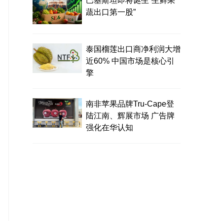
巴基斯坦即将诞生“生鲜果
蔬出口第一股”
泰国榴莲出口商净利润大增
近60% 中国市场是核心引
擎
南非苹果品牌Tru-Cape登
陆江南、辉展市场 广告牌
强化在华认知