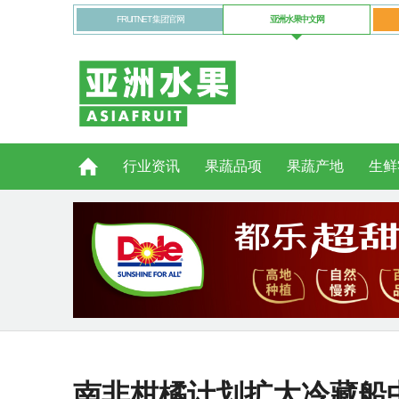
FRUITNET 集团官网
亚洲水果中文网
行业资讯
果蔬品项
果蔬产地
生鲜
南非柑橘计划扩大冷藏船中