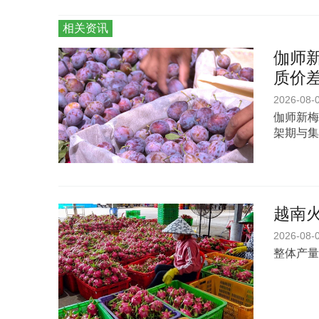
相关资讯
伽师新
质价
2026-08-
伽师新梅
架期与集
越南
2026-08-
整体产量