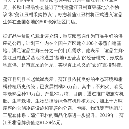
当天，谊品生鲜、重庆臻惠选科技分别与蒲江县农业农村
局、长秋山果品协会签订了“共建蒲江丑柑直采基地合作协
议”和“蒲江丑柑采购协议”，标志着蒲江丑柑将正式进入谊品
生鲜在全国各地的800余家社区门店。
据谊品生鲜副总裁龙涛介绍，重庆臻惠选作为谊品生鲜的供
应链公司，计划三年内在全国主产区建立100个果蔬自建基
地，满足谊品生鲜三分之一的门店需求。他表示，谊品生鲜·
蒲江丑柑直采基地将通过“基地+直营店”的经营模式，形成基
地直供、超市直采的体系，实现真正意义的“农超”直接对接。
蒲江县副县长赵武斌表示，蒲江县依托良好的生态环境和柑
橘种植历史传统，已发展柑橘25万亩。其中，不知火、春见
等晚熟品种19万亩、产量30万吨。目前，通过推广增施有机
肥、生草栽培、生物防控等绿色有机种植方式，加上十万吨
库容的仓储冷链设施和完善的分选、包装、物流等产地初加
工配套体系，蒲江丑柑的商品化率进一步提升。2019年，蒲
江丑柑品牌价值达81.29亿元。