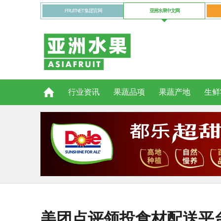
FRUITNET 集团官网
亚洲水果中文网
行业资讯
果蔬品项
果蔬产地
生鲜
美团点评领投食材配送平台