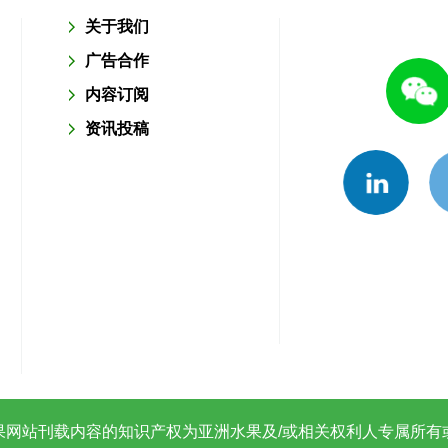
关于我们
广告合作
内容订阅
资讯投稿
果网站刊载内容的知识产权为亚洲水果及/或相关权利人专属所有