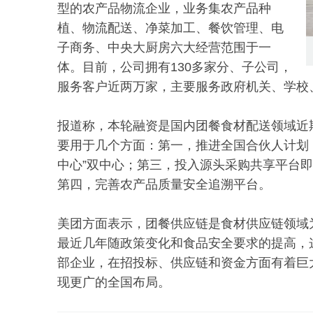
型的农产品物流企业，业务集农产品种
植、物流配送、净菜加工、餐饮管理、电
子商务、中央大厨房六大经营范围于一
体。目前，公司拥有130多家分、子公司，
服务客户近两万家，主要服务政府机关、学校
报道称，本轮融资是国内团餐食材配送领域近
要用于几个方面：第一，推进全国合伙人计划
中心”双中心；第三，投入源头采购共享平台即
第四，完善农产品质量安全追溯平台。
美团方面表示，团餐供应链是食材供应链领域
最近几年随政策变化和食品安全要求的提高，
部企业，在招投标、供应链和资金方面有着巨
现更广的全国布局。