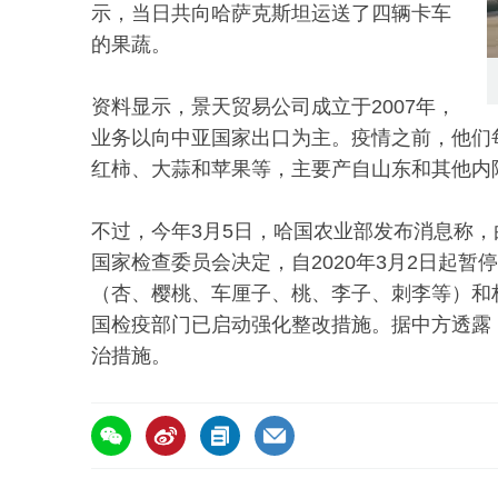
示，当日共向哈萨克斯坦运送了四辆卡车
的果蔬。
资料显示，景天贸易公司成立于2007年，
业务以向中亚国家出口为主。疫情之前，他们
红柿、大蒜和苹果等，主要产自山东和其他内
不过，今年3月5日，哈国农业部发布消息称
国家检查委员会决定，自2020年3月2日起
（杏、樱桃、车厘子、桃、李子、刺李等）和
国检疫部门已启动强化整改措施。据中方透露
治措施。