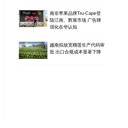
南非苹果品牌Tru-Cape登
陆江南、辉展市场 广告牌
强化在华认知
越南拟放宽榴莲生产代码审
批 出口合规成本显著下降