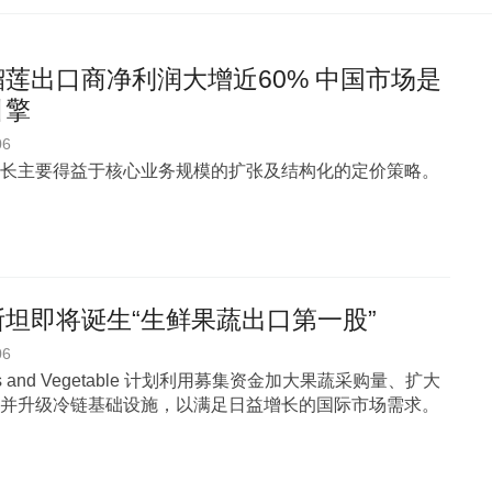
莲出口商净利润大增近60% 中国市场是
引擎
06
长主要得益于核心业务规模的扩张及结构化的定价策略。
坦即将诞生“生鲜果蔬出口第一股”
06
uits and Vegetable 计划利用募集资金加大果蔬采购量、扩大
并升级冷链基础设施，以满足日益增长的国际市场需求。