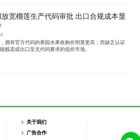
拟放宽榴莲生产代码审批 出口合规成本显
降
04
，拥有官方代码的果园水果收购价明显更高；而缺乏认证
能贱卖或出口至无代码要求的低价市场。
关于我们
广告合作