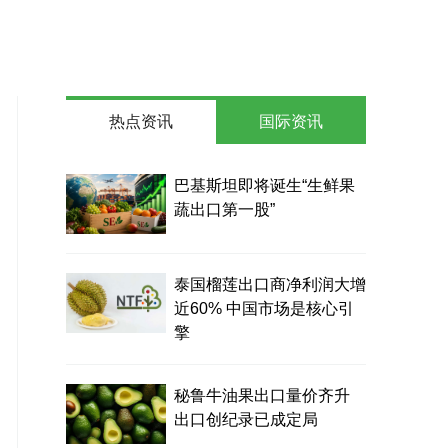
热点资讯
国际资讯
巴基斯坦即将诞生“生鲜果
蔬出口第一股”
泰国榴莲出口商净利润大增
近60% 中国市场是核心引
擎
秘鲁牛油果出口量价齐升
出口创纪录已成定局