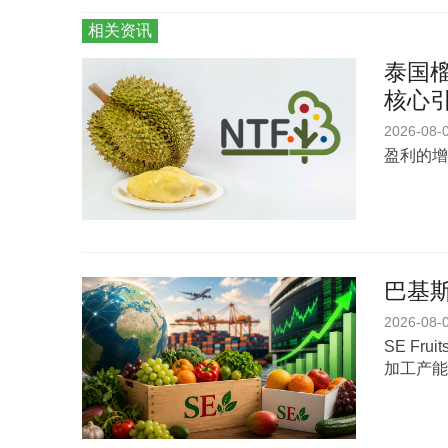
相关资讯
泰国榴
核心
2026-08-
盈利的增
巴基斯
2026-08-
SE Fr
加工产能