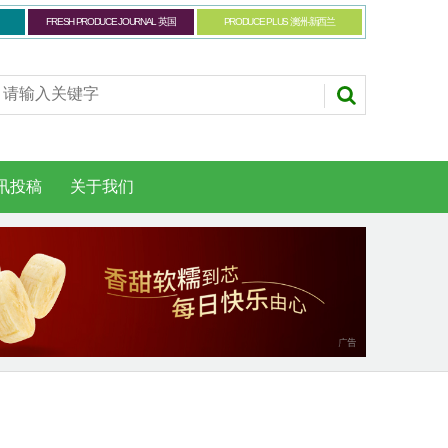
FRESH PRODUCE JOURNAL 英国
PRODUCE PLUS 澳洲-新西兰
讯投稿
关于我们