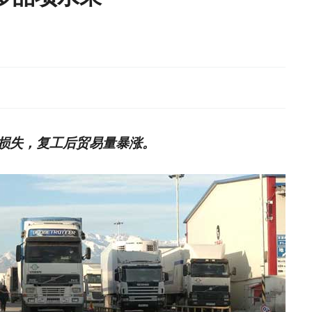
损失，复工后贸易量暴涨。