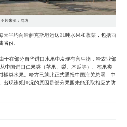
图片来源：网络
每天平均向哈萨克斯坦运送21吨水果和蔬菜，包括西
陆省份。
，由于在部分自华进口水果中发现有害生物，哈农业部
暂停从中国进口仁果类（苹果、梨、木瓜等）、核果类
柑橘类水果。哈方已就此正式通报中国海关总署。中
，出现违规情况的原因是部分果园未能采取相应的防