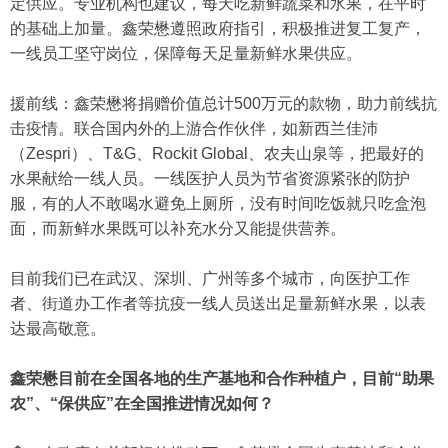
定供应。专业机构也建议，每天吃新鲜蔬菜和水果，在平时
的基础上加量。鑫荣懋遵照政府指引，积极推进复工复产，
一线员工坚守岗位，保障每天足量新鲜水果供应。
援前线：鑫荣懋将捐赠价值总计500万元的款物，助力前线抗
击疫情。联合国内外的上游合作伙伴，如新西兰佳沛
（Zespri）、T&G、Rockit Global、农夫山泉等，把最好的
水果献给一线人员。一线医护人员为节省资源紧张的防护
服，有的人不敢喝水避免上厕所，没有时间吃饭就只吃盒泡
面，而新鲜水果既可以补充水分又能提供营养。
目前我们已在武汉、深圳、广州等多个城市，向医护工作
者、街道办工作者等抗疫一线人员送出足量新鲜水果，以表
达最高敬意。
鑫荣懋目前在全国各地的生产基地和合作种植户，目前“助果
农”、“保供应”在全国推进情况如何？