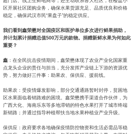
超门店、线上生鲜电商等；还主动联系各大社区，在楼盘小
区开展社区团购业务，确保水果货源充足、品质优良和价格
稳定，确保武汉市民“果盘子”的稳定供应。
我们看到鑫荣懋对全国疫区和医护单位多次进行鲜果捐助，
并计划累计捐赠总值500万元的款物。捐赠新鲜水果为何如此
重要？
鑫
：在全民抗击疫情期间，鑫荣懋体现了农业产业化国家重
点龙头企业的责任与担当，充分发挥产业链上下游的资源优
势，努力做好三件事：助果农、保供应、援前线。
助果农：受疫情爆发影响，部分交通通路暂时封停，贫困地
区水果面临着销路难的困境。鑫荣懋携手渠道合作伙伴，为
广西大化、海南乐东等多地滞销的特色水果打开了城市终端
新销路；并通过指导种植帮扶当地水果种植业产业升级。
保供应：政府要求各地确保疫情防控物资和生活必需品等稳