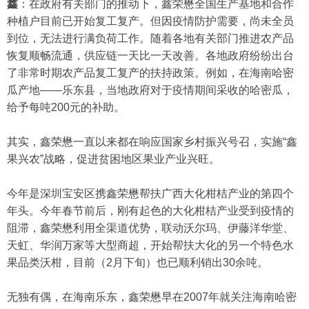
鑫
：在政府有关部门的推动下，鑫荣懋全国生产基地和合作
种植户目前已开始复工复产。但因疫情防护需要，尚未全员
到位，无法进行满负荷工作。随着各地有关部门推进农产品
恢复顺畅流通，供应链一天比一天改善。各地政府纷纷出台
了非常时期农产品复工复产的扶持政策。例如，在海南哈密
瓜产地——乐东县，当地政府对于疫情期间采收的哈密瓜，
给予每吨200元的补助。
其实，鑫荣懋一直以来都在响应国家乡村振兴号召，实施“鑫
果兴农”战略，促进贫困地区果业产业兴旺。
今年是深圳宝安区携鑫荣懋帮扶广西大化柑桔产业的第四个
年头。今年春节前后，刚有起色的大化柑桔产业受到疫情的
阻滞，鑫荣懋利用全渠道优势，联动沃尔玛、伊藤洋华堂、
天虹、华润万家等大型商超，开始帮扶大化的另一个特色水
果品类沃柑，目前（2月下旬）也已顺利销出30余吨。
无独有偶，在海南乐东，鑫荣懋早在2007年就关注海南哈密