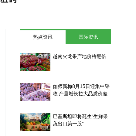
热点资讯
国际资讯
越南火龙果产地价格翻倍
伽师新梅8月15日迎集中采
收 产量增长拉大品质价差
巴基斯坦即将诞生“生鲜果
蔬出口第一股”