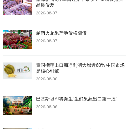
品质价差
2026-08-07
越南火龙果产地价格翻倍
2026-08-07
泰国榴莲出口商净利润大增近60% 中国市场
是核心引擎
2026-08-06
巴基斯坦即将诞生“生鲜果蔬出口第一股”
2026-08-06