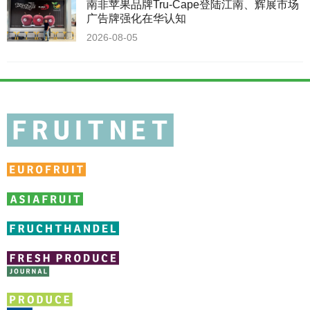
南非苹果品牌Tru-Cape登陆江南、辉展市场
广告牌强化在华认知
2026-08-05