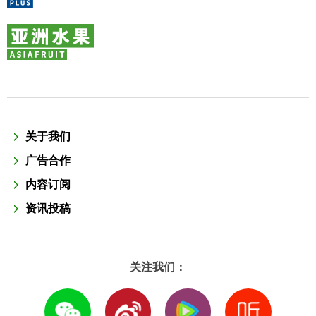
关于我们
广告合作
内容订阅
资讯投稿
关注我们：