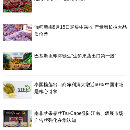
伽师新梅8月15日迎集中采收 产量增长拉大品
质价差
巴基斯坦即将诞生“生鲜果蔬出口第一股”
泰国榴莲出口商净利润大增近60% 中国市场
是核心引擎
南非苹果品牌Tru-Cape登陆江南、辉展市场
广告牌强化在华认知